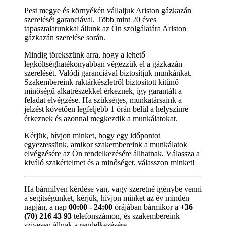
Pest megye és környékén vállaljuk Ariston gázkazán
szerelését garanciával. Több mint 20 éves
tapasztalatunkkal állunk az Ön szolgálatára Ariston
gázkazán szerelése során.
Mindig törekszünk arra, hogy a lehető
legköltséghatékonyabban végezzük el a gázkazán
szerelését. Valódi garanciával biztosítjuk munkánkat.
Szakembereink raktárkészletről biztosított kitűnő
minőségű alkatrészekkel érkeznek, így garantált a
feladat elvégzése. Ha szükséges, munkatársaink a
jelzést követően legfeljebb 1 órán belül a helyszínre
érkeznek és azonnal megkezdik a munkálatokat.
Kérjük, hívjon minket, hogy egy időpontot
egyeztessünk, amikor szakembereink a munkálatok
elvégzésére az Ön rendelkezésére állhatnak. Válassza a
kiváló szakértelmet és a minőséget, válasszon minket!
Ha bármilyen kérdése van, vagy szeretné igénybe venni
a segítségünket, kérjük, hívjon minket az év minden
napján, a nap
00:00 - 24:00
órájában bármikor a
+36
(70) 216 43 93
telefonszámon, és szakembereink
szívesen állnak a rendelkezésére.