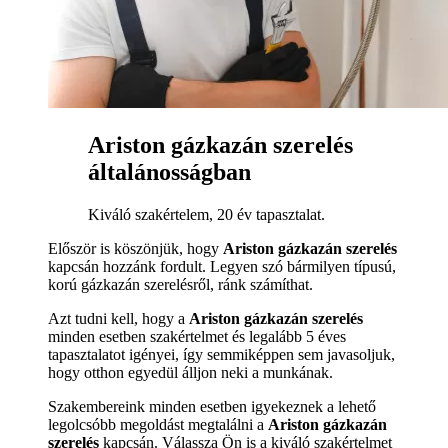
Ariston gázkazán szerelés
általánosságban
Kiváló szakértelem, 20 év tapasztalat.
Először is köszönjük, hogy
Ariston gázkazán szerelés
kapcsán hozzánk fordult. Legyen szó bármilyen típusú,
korú gázkazán szerelésről, ránk számíthat.
Azt tudni kell, hogy a
Ariston gázkazán szerelés
minden esetben szakértelmet és legalább 5 éves
tapasztalatot igényei, így semmiképpen sem javasoljuk,
hogy otthon egyedül álljon neki a munkának.
Szakembereink minden esetben igyekeznek a lehető
legolcsóbb megoldást megtalálni a
Ariston gázkazán
szerelés
kapcsán. Válassza Ön is a kiváló szakértelmet