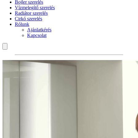
Bojler szerelés
Vízmelegítő szerelés
Radiátor szerelés
Cirkó szerelés
Rólunk
Ajánlatkérés
Kapcsolat