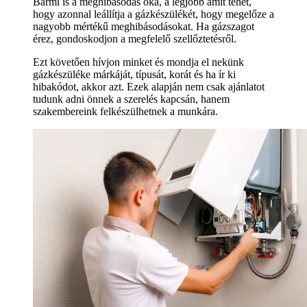
Bármi is a meghibásodás oka, a legjobb amit tehet,
hogy azonnal leállítja a gázkészülékét, hogy megelőze a
nagyobb mértékű meghibásodásokat. Ha gázszagot
érez, gondoskodjon a megfelelő szellőztetésről.
Ezt követően hívjon minket és mondja el nekünk
gázkészüléke márkáját, típusát, korát és ha ír ki
hibakódot, akkor azt. Ezek alapján nem csak ajánlatot
tudunk adni önnek a szerelés kapcsán, hanem
szakembereink felkészülhetnek a munkára.