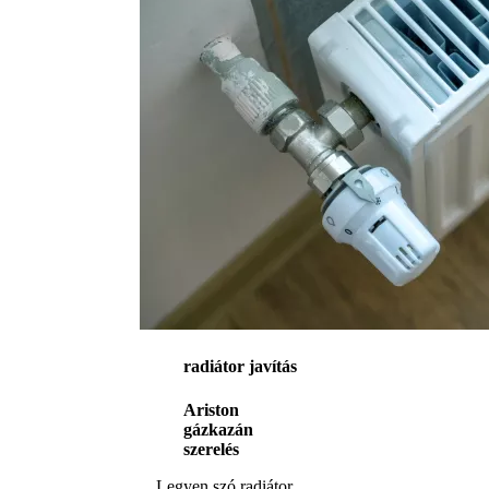
radiátor javítás
Ariston
gázkazán
szerelés
Legyen szó radiátor