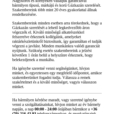
Nagykőrös és környékén vállaljuk garanciával
bármilyen típusú, márkájú és korú Gázkazán szerelését.
Szakembereink több mint 20 éves gyakorlattal állnak
rendelkezésére.
Szakembereink minden esetben arra törekednek, hogy a
Gázkazán szerelését a lehető legkedvezőbb áron
végezzék el. Kiváló minőségű alkatrészekkel
felszerelve érkeznek kollégáink, amelyeket
raktárkészletünkről biztosítunk, így garantáltan el tudják
végezni a javítást. Minden munkánkra valódi garanciát
nyújtunk. Szükség esetén szakembereink a jelzést
követően 1 órán belül a helyszínre érkeznek, hogy
belekezdjenek a munkába.
Ha igénybe szeretné venni segítségünket, hívjon
minket, és egyeztessen egy megfelelő időpontot, amikor
szakemberünket fogadni tudja. Válassza a remek
szakértelmet és a kiváló minőséget, vagyis válasszon
minket.
Ha bármilyen kérdése maradt, vagy szeretné igénybe
venni a szolgáltatásainkat, hívjon minket az év bármely
napján, a nap
00:00 - 24:00
órájában bármikor a
+36
(70) 216 43 93
telefonszámunkon, és munkatársaink