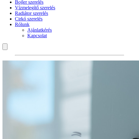
Bojler szerelés
Vízmelegítő szerelés
Radiátor szerelés
Cirkó szerelés
Rólunk
Ajánlatkérés
Kapcsolat