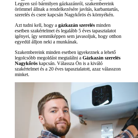
Legyen szó bármilyen gázkazánról, szakembereink
örömmel állnak a rendelkezésére javítás, karbantartás,
szerelés és csere kapcsán Nagykőrös és környékén.
Azt tudni kell, hogy a
gázkazán szerelés
minden
esetben szakértelmet és legalább 5 éves tapasztalatot
igényei, így semmiképpen sem javasoljuk, hogy otthon
egyedül álljon neki a munkának.
Szakembereink minden esetben igyekeznek a lehető
legolcsóbb megoldást megtalálni a
Gázkazán szerelés
Nagykőrös
kapcsán. Válassza Ön is a kiváló
szakértelmet és a 20 éves tapasztalatott, azaz válasszon
minket.