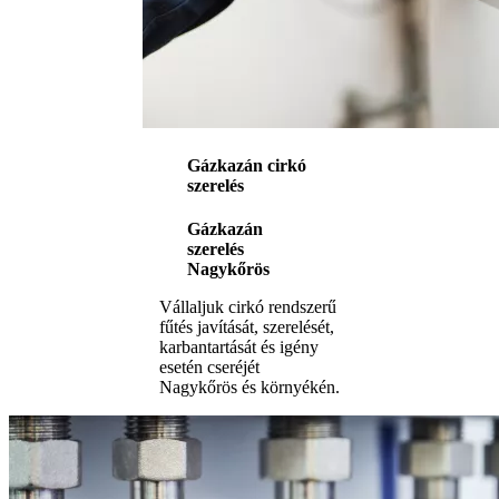
Gázkazán cirkó
szerelés
Gázkazán
szerelés
Nagykőrös
Vállaljuk cirkó rendszerű
fűtés javítását, szerelését,
karbantartását és igény
esetén cseréjét
Nagykőrös és környékén.