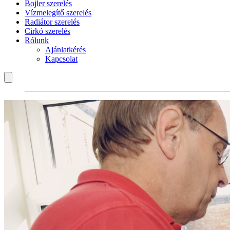
Bojler szerelés
Vízmelegítő szerelés
Radiátor szerelés
Cirkó szerelés
Rólunk
Ajánlatkérés
Kapcsolat