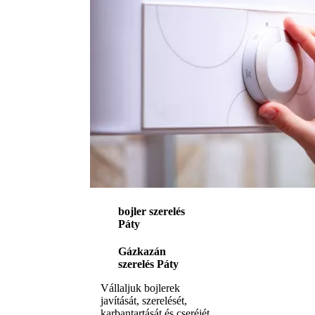
bojler szerelés
Páty
Gázkazán
szerelés Páty
Vállaljuk bojlerek
javítását, szerelését,
karbantartását és cseréjét