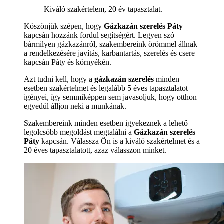
Kiváló szakértelem, 20 év tapasztalat.
Köszönjük szépen, hogy
Gázkazán szerelés Páty
kapcsán hozzánk fordul segítségért. Legyen szó
bármilyen gázkazánról, szakembereink örömmel állnak
a rendelkezésére javítás, karbantartás, szerelés és csere
kapcsán Páty és környékén.
Azt tudni kell, hogy a
gázkazán szerelés
minden
esetben szakértelmet és legalább 5 éves tapasztalatot
igényei, így semmiképpen sem javasoljuk, hogy otthon
egyedül álljon neki a munkának.
Szakembereink minden esetben igyekeznek a lehető
legolcsóbb megoldást megtalálni a
Gázkazán szerelés
Páty
kapcsán. Válassza Ön is a kiváló szakértelmet és a
20 éves tapasztalatott, azaz válasszon minket.