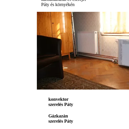
Páty és környékén
konvektor
szerelés Páty
Gázkazán
szerelés Páty