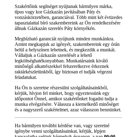
Szakértőink segítséget nyújtanak bármilyen márka,
típus vagy kor Gázkazán javításában Páty és
vonzáskörzetében, garanciával. Több mint két évtizedes
tapasztalattal bíró szakembereink az Ön rendelkezésére
állnak Gázkazán szerelés Páty környékén.
Megbízható garanciát nyújtunk minden munkánkra.
Amint megkapjuk az igényét, szakembereink egy órán
belül a helyszínen lehetnek, és megkezdik a munkát.
Vállaljuk a Gázkazán szerelését a lehető
legköltséghatékonyabban. Munkatársaink kiváló
minőségű alkatrészekkel felszerelkezve érkeznek
raktárkészletünkből, így biztosan el tudják végezni
feladatukat.
Ha Ön is szeretne részesülni szolgáltatásainkból,
kérjük, hívjon fel minket, hogy egyeztessünk egy
időpontot Önnel, amikor szakértőnket fogadni tudja a
munka elvégzésére. Válassza a kiemelkedő minőséget
és a nagyszerű szakértelmet, azaz válasszon bennünket.
Ha bármilyen további kérdése van, vagy szeretné
igénybe venni szolgáltatásainkat, kérjük, lépjen
kapcsolatba velünk bármelyik évnapon, a nap
00:00 -