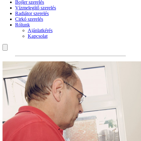
Bojler szerelés
Vízmelegítő szerelés
Radiátor szerelés
Cirkó szerelés
Rólunk
Ajánlatkérés
Kapcsolat