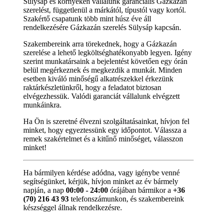
Sülysáp és környékén vállalunk garanciális Gázkazán
szerelést, függetlenül a márkától, típustól vagy kortól.
Szakértő csapatunk több mint húsz éve áll
rendelkezésére Gázkazán szerelés Sülysáp kapcsán.
Szakembereink arra törekednek, hogy a Gázkazán
szerelése a lehető legköltséghatékonyabb legyen. Igény
szerint munkatársaink a bejelentést követően egy órán
belül megérkeznek és megkezdik a munkát. Minden
esetben kiváló minőségű alkatrészekkel érkezünk
raktárkészletünkről, hogy a feladatot biztosan
elvégezhessük. Valódi garanciát vállalunk elvégzett
munkáinkra.
Ha Ön is szeretné élvezni szolgáltatásainkat, hívjon fel
minket, hogy egyeztessünk egy időpontot. Válassza a
remek szakértelmet és a kitűnő minőséget, válasszon
minket!
Ha bármilyen kérdése adódna, vagy igénybe venné
segítségünket, kérjük, hívjon minket az év bármely
napján, a nap
00:00 - 24:00
órájában bármikor a
+36
(70) 216 43 93
telefonszámunkon, és szakembereink
készséggel állnak rendelkezésre.