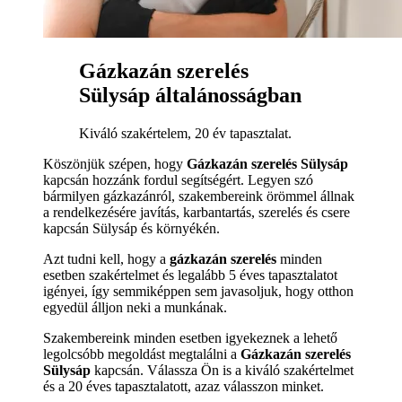
Gázkazán szerelés
Sülysáp általánosságban
Kiváló szakértelem, 20 év tapasztalat.
Köszönjük szépen, hogy
Gázkazán szerelés Sülysáp
kapcsán hozzánk fordul segítségért. Legyen szó
bármilyen gázkazánról, szakembereink örömmel állnak
a rendelkezésére javítás, karbantartás, szerelés és csere
kapcsán Sülysáp és környékén.
Azt tudni kell, hogy a
gázkazán szerelés
minden
esetben szakértelmet és legalább 5 éves tapasztalatot
igényei, így semmiképpen sem javasoljuk, hogy otthon
egyedül álljon neki a munkának.
Szakembereink minden esetben igyekeznek a lehető
legolcsóbb megoldást megtalálni a
Gázkazán szerelés
Sülysáp
kapcsán. Válassza Ön is a kiváló szakértelmet
és a 20 éves tapasztalatott, azaz válasszon minket.