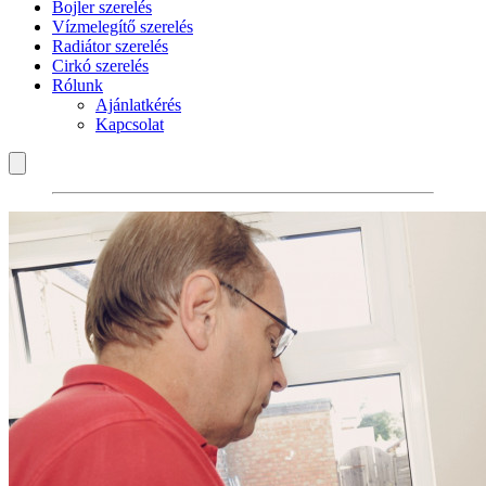
Bojler szerelés
Vízmelegítő szerelés
Radiátor szerelés
Cirkó szerelés
Rólunk
Ajánlatkérés
Kapcsolat