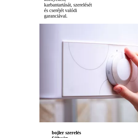
karbantartását, szerelését
és cseréjét valódi
garanciával.
bojler szerelés