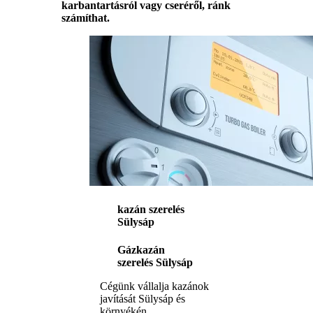
karbantartásról vagy cseréről, ránk
számíthat.
kazán szerelés
Sülysáp
Gázkazán
szerelés Sülysáp
Cégünk vállalja kazánok
javítását Sülysáp és
környékén,