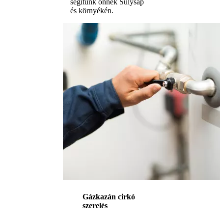
segítünk önnek Sülysáp
és környékén.
Gázkazán cirkó
szerelés