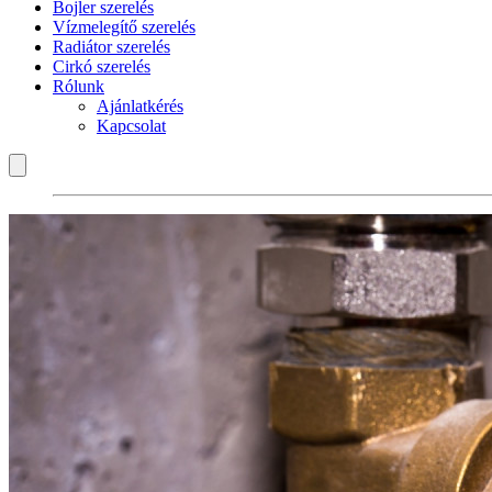
Bojler szerelés
Vízmelegítő szerelés
Radiátor szerelés
Cirkó szerelés
Rólunk
Ajánlatkérés
Kapcsolat