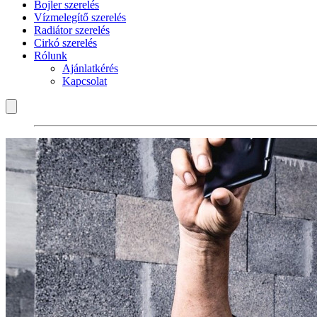
Bojler szerelés
Vízmelegítő szerelés
Radiátor szerelés
Cirkó szerelés
Rólunk
Ajánlatkérés
Kapcsolat