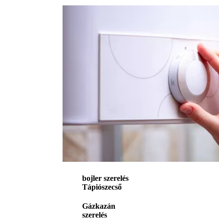
bojler szerelés
Tápiószecső
Gázkazán
szerelés