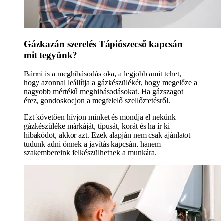
Gázkazán szerelés Tápiószecső kapcsán
mit tegyünk?
Bármi is a meghibásodás oka, a legjobb amit tehet,
hogy azonnal leállítja a gázkészülékét, hogy megelőze a
nagyobb mértékű meghibásodásokat. Ha gázszagot
érez, gondoskodjon a megfelelő szellőztetésről.
Ezt követően hívjon minket és mondja el nekünk
gázkészüléke márkáját, típusát, korát és ha ír ki
hibakódot, akkor azt. Ezek alapján nem csak ajánlatot
tudunk adni önnek a javítás kapcsán, hanem
szakembereink felkészülhetnek a munkára.