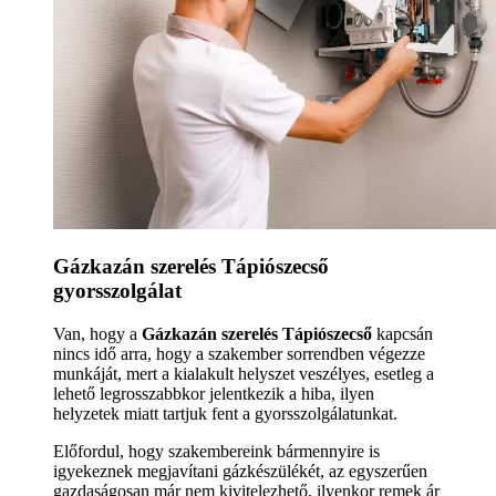
Gázkazán szerelés Tápiószecső
gyorsszolgálat
Van, hogy a
Gázkazán szerelés Tápiószecső
kapcsán
nincs idő arra, hogy a szakember sorrendben végezze
munkáját, mert a kialakult helyszet veszélyes, esetleg a
lehető legrosszabbkor jelentkezik a hiba, ilyen
helyzetek miatt tartjuk fent a gyorsszolgálatunkat.
Előfordul, hogy szakembereink bármennyire is
igyekeznek megjavítani gázkészülékét, az egyszerűen
gazdaságosan már nem kivitelezhető, ilyenkor remek ár