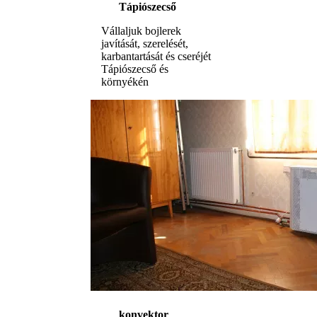
Tápiószecső
Vállaljuk bojlerek
javítását, szerelését,
karbantartását és cseréjét
Tápiószecső és
környékén
konvektor