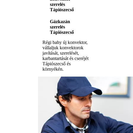
szerelés
Tápiószecső
Gázkazán
szerelés
Tápiószecső
Régi bahy új konvektor,
vállaljuk konvektorok
javítását, szerelését,
karbantartását és cseréjét
Tápiószecső és
környékén.