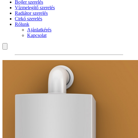
Bojler szerelés
Vízmelegítő szerelés
Radiátor szerelés
Cirkó szerelés
Rólunk
Ajánlatkérés
Kapcsolat