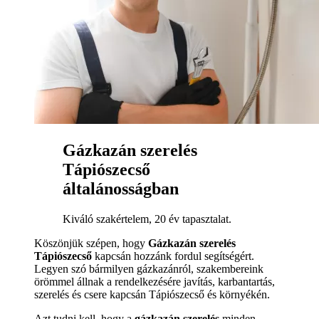
Gázkazán szerelés
Tápiószecső
általánosságban
Kiváló szakértelem, 20 év tapasztalat.
Köszönjük szépen, hogy
Gázkazán szerelés
Tápiószecső
kapcsán hozzánk fordul segítségért.
Legyen szó bármilyen gázkazánról, szakembereink
örömmel állnak a rendelkezésére javítás, karbantartás,
szerelés és csere kapcsán Tápiószecső és környékén.
Azt tudni kell, hogy a
gázkazán szerelés
minden