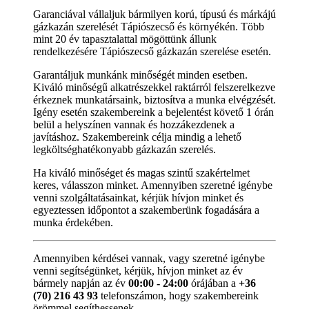
Garanciával vállaljuk bármilyen korú, típusú és márkájú
gázkazán szerelését Tápiószecső és környékén. Több
mint 20 év tapasztalattal mögöttünk állunk
rendelkezésére Tápiószecső gázkazán szerelése esetén.
Garantáljuk munkánk minőségét minden esetben.
Kiváló minőségű alkatrészekkel raktárról felszerelkezve
érkeznek munkatársaink, biztosítva a munka elvégzését.
Igény esetén szakembereink a bejelentést követő 1 órán
belül a helyszínen vannak és hozzákezdenek a
javításhoz. Szakembereink célja mindig a lehető
legköltséghatékonyabb gázkazán szerelés.
Ha kiváló minőséget és magas szintű szakértelmet
keres, válasszon minket. Amennyiben szeretné igénybe
venni szolgáltatásainkat, kérjük hívjon minket és
egyeztessen időpontot a szakemberünk fogadására a
munka érdekében.
Amennyiben kérdései vannak, vagy szeretné igénybe
venni segítségünket, kérjük, hívjon minket az év
bármely napján az év
00:00 - 24:00
órájában a
+36
(70) 216 43 93
telefonszámon, hogy szakembereink
örömmel segíthessenek.