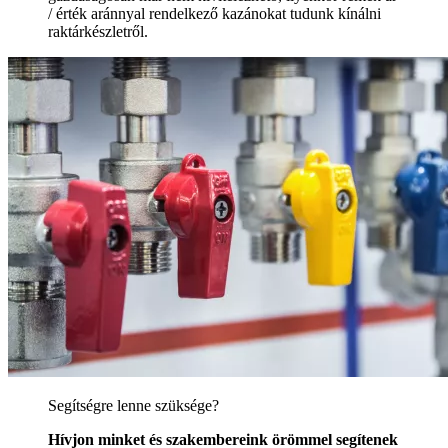
/ érték aránnyal rendelkező kazánokat tudunk kínálni
raktárkészletről.
Segítségre lenne szüksége?
Hívjon minket és szakembereink örömmel segítenek