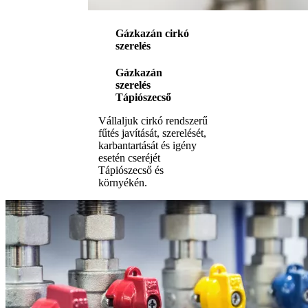
Gázkazán cirkó
szerelés
Gázkazán
szerelés
Tápiószecső
Vállaljuk cirkó rendszerű
fűtés javítását, szerelését,
karbantartását és igény
esetén cseréjét
Tápiószecső és
környékén.