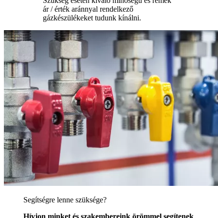
Szükség esetén kiváló minőségű és remek
ár / érték aránnyal rendelkező
gázkészülékeket tudunk kínálni.
Segítségre lenne szüksége?
Hívjon minket és szakembereink örömmel segítenek