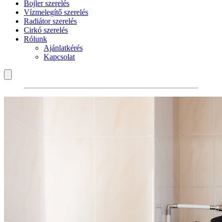
Bojler szerelés
Vízmelegítő szerelés
Radiátor szerelés
Cirkó szerelés
Rólunk
Ajánlatkérés
Kapcsolat