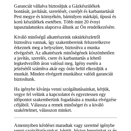
Garanciát vállalva biztosítjuk a Gázkészülékek
bontását, javítását, szerelését, cseréjét és karbantartását
Pest megye és környékén, bármilyen márkájú, típusú és
korú készülékek esetében. Több mint 20 évnyi
tapasztalatunkra alapozva állunk az Ön rendelkezésére.
Kiváló minőségű alkatrészeink raktárkészletről
biztosítva vannak, így szakembereink felszerelkezve
érkeznek meg a helyszínre, biztosítva a munka
elvégzését. Az alkatrészek minőségének köszönhetően
a javítás, szerelés, csere és karbantartás a lehető
legkedvezőbb áron valósul meg. Igény esetén a
jelzésétől számítva akár egy órán belül elkezdjük a
munkát. Minden elvégzett munkához valódi garanciát
biztosítunk.
Ha igénybe kívánja venni szolgáltatásainkat, kérjük,
vegye fel velünk a kapcsolatot és egyeztessen egy
időpontot szakemberünk fogadására a munka elvégzése
céljából. Válassza a remek minőséget és a kiváló
szakértelmet, válasszon minket.
Amennyiben kérdései maradtak vagy szeretné igénybe
venni szolgáltatásainkat, kérjük, hívjon bennünket az év