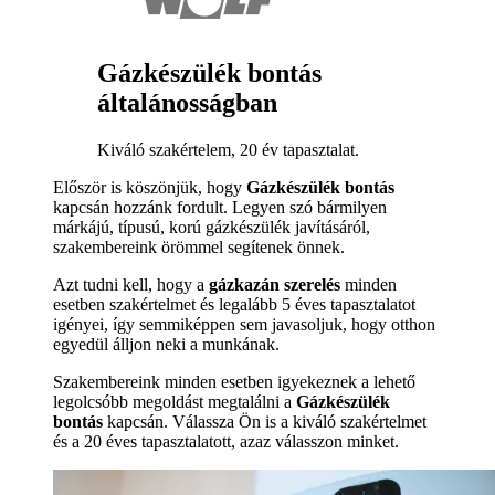
Gázkészülék bontás
általánosságban
Kiváló szakértelem, 20 év tapasztalat.
Először is köszönjük, hogy
Gázkészülék bontás
kapcsán hozzánk fordult. Legyen szó bármilyen
márkájú, típusú, korú gázkészülék javításáról,
szakembereink örömmel segítenek önnek.
Azt tudni kell, hogy a
gázkazán szerelés
minden
esetben szakértelmet és legalább 5 éves tapasztalatot
igényei, így semmiképpen sem javasoljuk, hogy otthon
egyedül álljon neki a munkának.
Szakembereink minden esetben igyekeznek a lehető
legolcsóbb megoldást megtalálni a
Gázkészülék
bontás
kapcsán. Válassza Ön is a kiváló szakértelmet
és a 20 éves tapasztalatott, azaz válasszon minket.