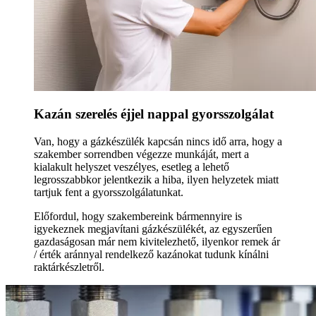
Kazán szerelés éjjel nappal gyorsszolgálat
Van, hogy a gázkészülék kapcsán nincs idő arra, hogy a
szakember sorrendben végezze munkáját, mert a
kialakult helyszet veszélyes, esetleg a lehető
legrosszabbkor jelentkezik a hiba, ilyen helyzetek miatt
tartjuk fent a gyorsszolgálatunkat.
Előfordul, hogy szakembereink bármennyire is
igyekeznek megjavítani gázkészülékét, az egyszerűen
gazdaságosan már nem kivitelezhető, ilyenkor remek ár
/ érték aránnyal rendelkező kazánokat tudunk kínálni
raktárkészletről.