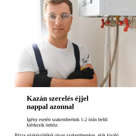
Kazán szerelés éjjel
nappal azonnal
Igény esetén szakemberünk 1-2 órán belül
kiérkezik önhöz.
Bízza gázkészülékét olyan szakemberekre, akik kiváló