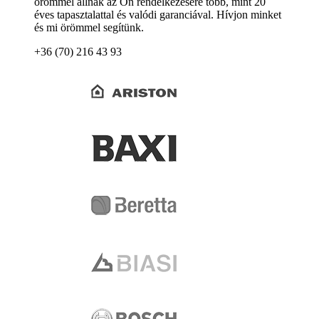
örömmel állnak az Ön rendelkezésére több, mint 20
éves tapasztalattal és valódi garanciával. Hívjon minket
és mi örömmel segítünk.
+36 (70) 216 43 93