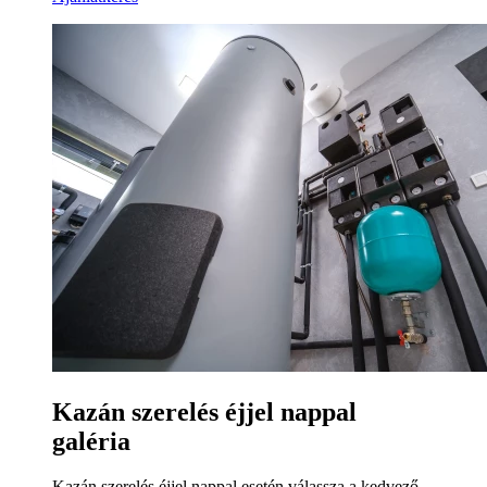
Kazán szerelés éjjel nappal
galéria
Kazán szerelés éjjel nappal esetén válassza a kedvező