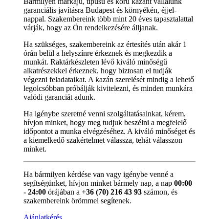
Bármilyen márkájú, típusú és korú kazánt vállalunk
garanciális javításra Budapest és környékén, éjjel-
nappal. Szakembereink több mint 20 éves tapasztalattal
várják, hogy az Ön rendelkezésére álljanak.
Ha szükséges, szakembereink az értesítés után akár 1
órán belül a helyszínre érkeznek és megkezdik a
munkát. Raktárkészleten lévő kiváló minőségű
alkatrészekkel érkeznek, hogy biztosan el tudják
végezni feladataikat. A kazán szerelését mindig a lehető
legolcsóbban próbálják kivitelezni, és minden munkára
valódi garanciát adunk.
Ha igénybe szeretné venni szolgáltatásainkat, kérem,
hívjon minket, hogy meg tudjuk beszélni a megfelelő
időpontot a munka elvégzéséhez. A kiváló minőséget és
a kiemelkedő szakértelmet válassza, tehát válasszon
minket.
Ha bármilyen kérdése van vagy igénybe venné a
segítségünket, hívjon minket bármely nap, a nap
00:00
- 24:00
órájában a
+36 (70) 216 43 93
számon, és
szakembereink örömmel segítenek.
Ajánlatkérés