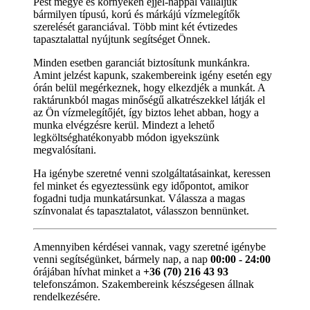
Pest megye és környékén éjjel-nappal vállaljuk
bármilyen típusú, korú és márkájú vízmelegítők
szerelését garanciával. Több mint két évtizedes
tapasztalattal nyújtunk segítséget Önnek.
Minden esetben garanciát biztosítunk munkánkra.
Amint jelzést kapunk, szakembereink igény esetén egy
órán belül megérkeznek, hogy elkezdjék a munkát. A
raktárunkból magas minőségű alkatrészekkel látják el
az Ön vízmelegítőjét, így biztos lehet abban, hogy a
munka elvégzésre kerül. Mindezt a lehető
legköltséghatékonyabb módon igyekszünk
megvalósítani.
Ha igénybe szeretné venni szolgáltatásainkat, keressen
fel minket és egyeztessünk egy időpontot, amikor
fogadni tudja munkatársunkat. Válassza a magas
színvonalat és tapasztalatot, válasszon bennünket.
Amennyiben kérdései vannak, vagy szeretné igénybe
venni segítségünket, bármely nap, a nap
00:00 - 24:00
órájában hívhat minket a
+36 (70) 216 43 93
telefonszámon. Szakembereink készségesen állnak
rendelkezésére.