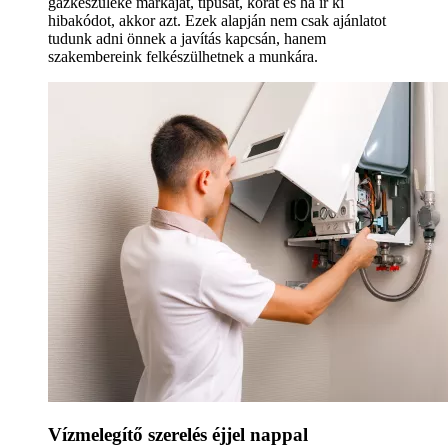
gázkészüléke márkáját, típusát, korát és ha ír ki
hibakódot, akkor azt. Ezek alapján nem csak ajánlatot
tudunk adni önnek a javítás kapcsán, hanem
szakembereink felkészülhetnek a munkára.
Vízmelegítő szerelés éjjel nappal