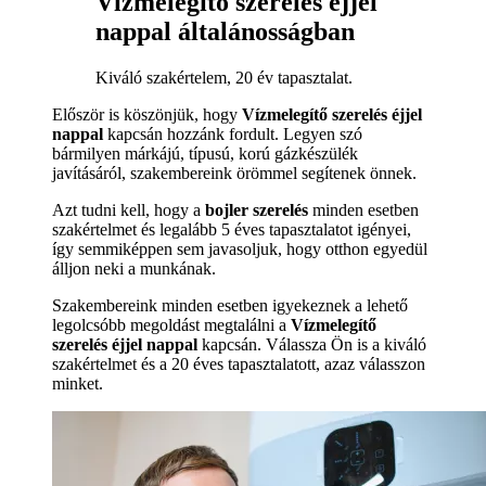
Vízmelegítő szerelés éjjel
nappal általánosságban
Kiváló szakértelem, 20 év tapasztalat.
Először is köszönjük, hogy
Vízmelegítő szerelés éjjel
nappal
kapcsán hozzánk fordult. Legyen szó
bármilyen márkájú, típusú, korú gázkészülék
javításáról, szakembereink örömmel segítenek önnek.
Azt tudni kell, hogy a
bojler szerelés
minden esetben
szakértelmet és legalább 5 éves tapasztalatot igényei,
így semmiképpen sem javasoljuk, hogy otthon egyedül
álljon neki a munkának.
Szakembereink minden esetben igyekeznek a lehető
legolcsóbb megoldást megtalálni a
Vízmelegítő
szerelés éjjel nappal
kapcsán. Válassza Ön is a kiváló
szakértelmet és a 20 éves tapasztalatott, azaz válasszon
minket.