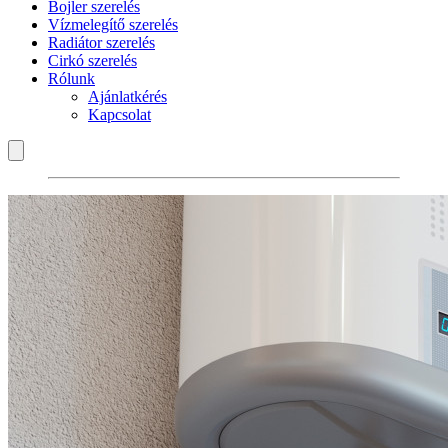
Bojler szerelés
Vízmelegítő szerelés
Radiátor szerelés
Cirkó szerelés
Rólunk
Ajánlatkérés
Kapcsolat