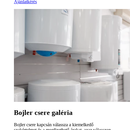
Ajánlatkérés
Bojler csere galéria
Bojler csere kapcsán válassza a kiemelkedő
szakértelmet és a megfizethető árakat, azaz válasszon