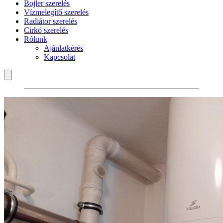
Bojler szerelés
Vízmelegítő szerelés
Radiátor szerelés
Cirkó szerelés
Rólunk
Ajánlatkérés
Kapcsolat