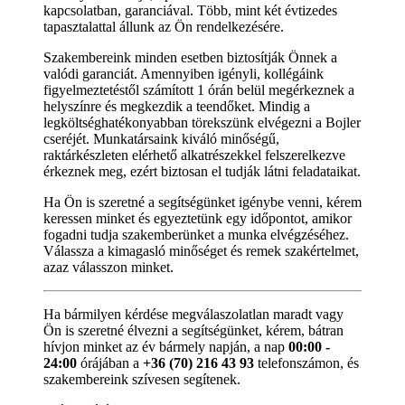
kapcsolatban, garanciával. Több, mint két évtizedes
tapasztalattal állunk az Ön rendelkezésére.
Szakembereink minden esetben biztosítják Önnek a
valódi garanciát. Amennyiben igényli, kollégáink
figyelmeztetéstől számított 1 órán belül megérkeznek a
helyszínre és megkezdik a teendőket. Mindig a
legköltséghatékonyabban törekszünk elvégezni a Bojler
cseréjét. Munkatársaink kiváló minőségű,
raktárkészleten elérhető alkatrészekkel felszerelkezve
érkeznek meg, ezért biztosan el tudják látni feladataikat.
Ha Ön is szeretné a segítségünket igénybe venni, kérem
keressen minket és egyeztetünk egy időpontot, amikor
fogadni tudja szakemberünket a munka elvégzéséhez.
Válassza a kimagasló minőséget és remek szakértelmet,
azaz válasszon minket.
Ha bármilyen kérdése megválaszolatlan maradt vagy
Ön is szeretné élvezni a segítségünket, kérem, bátran
hívjon minket az év bármely napján, a nap
00:00 -
24:00
órájában a
+36 (70) 216 43 93
telefonszámon, és
szakembereink szívesen segítenek.