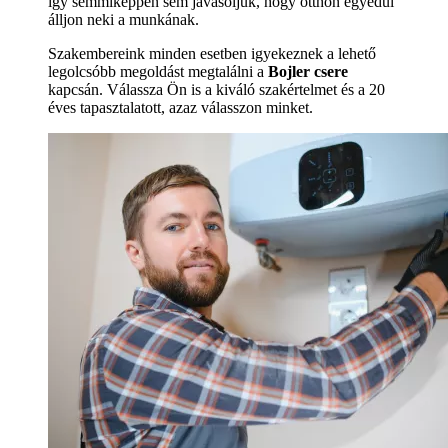
így semmiképpen sem javasoljuk, hogy otthon egyedül
álljon neki a munkának.
Szakembereink minden esetben igyekeznek a lehető
legolcsóbb megoldást megtalálni a
Bojler csere
kapcsán. Válassza Ön is a kiváló szakértelmet és a 20
éves tapasztalatott, azaz válasszon minket.