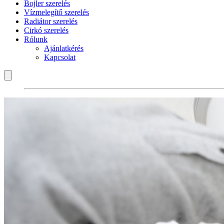
Bojler szerelés
Vízmelegítő szerelés
Radiátor szerelés
Cirkó szerelés
Rólunk
Ajánlatkérés
Kapcsolat