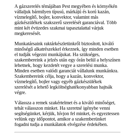
A gázszerelés témájában Pest megyében és környékén
vállaljuk bármilyen típusú, márkájú és korú kazán,
vízmelegítő, bojler, konvektor, valamint más
gázkészülékek szakszerű szerelését garanciával. Több
mint két évtizedes szakmai tapasztalattal várjuk
megkeresését.
Munkatársaink raktárkészletünkről biztosított, kiváló
minőségű alkatrészekkel érkeznek, így minden esetben
el tudják végezni munkájukat. Ha szükséges,
szakembereink a jelzés után egy órán belül a helyszínen
lehetnek, hogy kezdetét vegye a szerelési munka.
Minden esetben valódi garanciát vállalunk munkánkra.
Szakembereink célja, hogy a kazán, konvektor,
vízmelegítő, bojler vagy egyéb gázkészülékek
szerelését a lehető legköltséghatékonyabban hajtsák
végre.
Válassza a remek szakértelmet és a kiváló minőséget,
tehát válasszon minket. Ha szeretné igénybe venni
segítségünket, kérjük, hívjon fel minket, és egyeztessen
velünk egy időpontot, amikor a szakemberünket
fogadni tudja a munkálatok elvégzése érdekében.