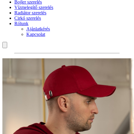
Bojler szerelés
Vízmelegítő szerelés
Radiátor szerelés
Cirkó szerelés
Rólunk
Ajánlatkérés
Kapcsolat