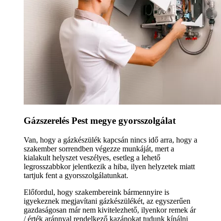
Gázszerelés Pest megye gyorsszolgálat
Van, hogy a gázkészülék kapcsán nincs idő arra, hogy a
szakember sorrendben végezze munkáját, mert a
kialakult helyszet veszélyes, esetleg a lehető
legrosszabbkor jelentkezik a hiba, ilyen helyzetek miatt
tartjuk fent a gyorsszolgálatunkat.
Előfordul, hogy szakembereink bármennyire is
igyekeznek megjavítani gázkészülékét, az egyszerűen
gazdaságosan már nem kivitelezhető, ilyenkor remek ár
/ érték aránnyal rendelkező kazánokat tudunk kínálni