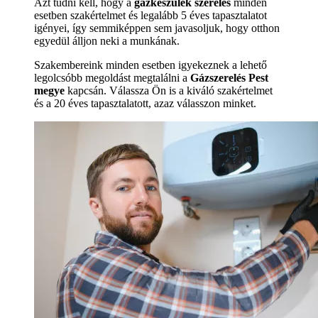
Azt tudni kell, hogy a
gázkészülék szerelés
minden
esetben szakértelmet és legalább 5 éves tapasztalatot
igényei, így semmiképpen sem javasoljuk, hogy otthon
egyedül álljon neki a munkának.
Szakembereink minden esetben igyekeznek a lehető
legolcsóbb megoldást megtalálni a
Gázszerelés Pest
megye
kapcsán. Válassza Ön is a kiváló szakértelmet
és a 20 éves tapasztalatott, azaz válasszon minket.