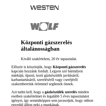
Központi gázszerelés
általánosságban
Kiváló szakértelem, 20 év tapasztalat.
Először is köszönjük, hogy
Központi gázszerelés
kapcsán hozzánk fordult. Legyen szó bármilyen
márkájú, típusú, korú gázkészülék javításáról,
karbantartásáról, szereléséről vagy cseréjéről
szakembereink örömmel segítenek önnek.
Azt tudni kell, hogy a
gázkészülék szerelés
minden
esetben szakértelmet és legalább 5 éves tapasztalatot
igényei, így semmiképpen sem javasoljuk, hogy otthon
egyedül álljon neki a munkának.