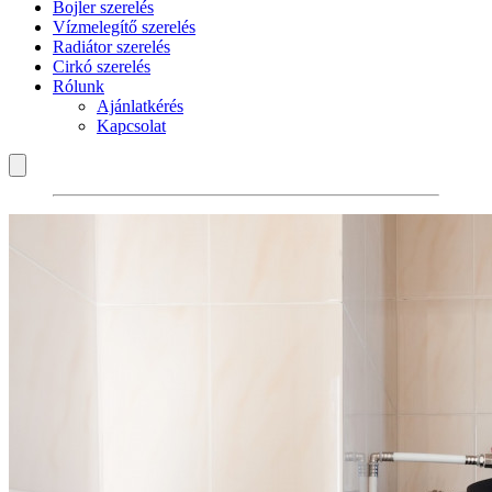
Bojler szerelés
Vízmelegítő szerelés
Radiátor szerelés
Cirkó szerelés
Rólunk
Ajánlatkérés
Kapcsolat