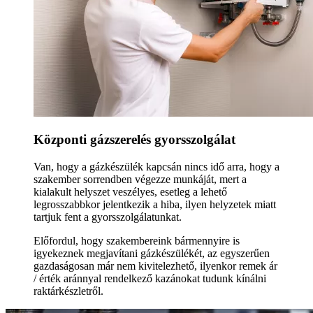
Központi gázszerelés gyorsszolgálat
Van, hogy a gázkészülék kapcsán nincs idő arra, hogy a
szakember sorrendben végezze munkáját, mert a
kialakult helyszet veszélyes, esetleg a lehető
legrosszabbkor jelentkezik a hiba, ilyen helyzetek miatt
tartjuk fent a gyorsszolgálatunkat.
Előfordul, hogy szakembereink bármennyire is
igyekeznek megjavítani gázkészülékét, az egyszerűen
gazdaságosan már nem kivitelezhető, ilyenkor remek ár
/ érték aránnyal rendelkező kazánokat tudunk kínálni
raktárkészletről.