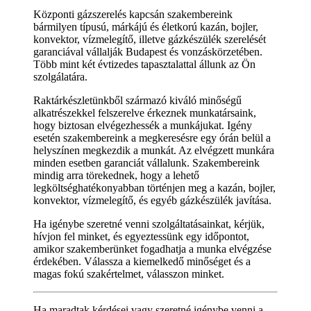
Központi gázszerelés kapcsán szakembereink
bármilyen típusú, márkájú és életkorú kazán, bojler,
konvektor, vízmelegítő, illetve gázkészülék szerelését
garanciával vállalják Budapest és vonzáskörzetében.
Több mint két évtizedes tapasztalattal állunk az Ön
szolgálatára.
Raktárkészletünkből származó kiváló minőségű
alkatrészekkel felszerelve érkeznek munkatársaink,
hogy biztosan elvégezhessék a munkájukat. Igény
esetén szakembereink a megkeresésre egy órán belül a
helyszínen megkezdik a munkát. Az elvégzett munkára
minden esetben garanciát vállalunk. Szakembereink
mindig arra törekednek, hogy a lehető
legköltséghatékonyabban történjen meg a kazán, bojler,
konvektor, vízmelegítő, és egyéb gázkészülék javítása.
Ha igénybe szeretné venni szolgáltatásainkat, kérjük,
hívjon fel minket, és egyeztessünk egy időpontot,
amikor szakemberünket fogadhatja a munka elvégzése
érdekében. Válassza a kiemelkedő minőséget és a
magas fokú szakértelmet, válasszon minket.
Ha maradtak kérdései vagy szeretné igénybe venni a