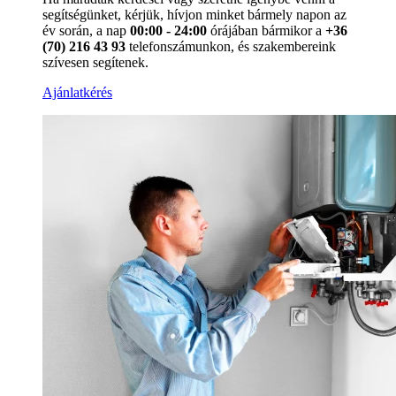
segítségünket, kérjük, hívjon minket bármely napon az
év során, a nap
00:00 - 24:00
órájában bármikor a
+36
(70) 216 43 93
telefonszámunkon, és szakembereink
szívesen segítenek.
Ajánlatkérés